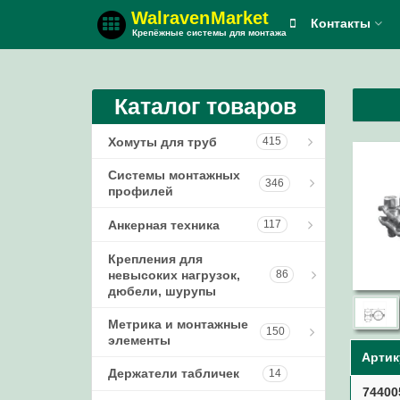
Walraven
Market
Контакты
Крепёжные системы для монтажа
Каталог товаров
Хомуты для труб
415
Системы монтажных
Стандартные
132
346
профилей
хомуты
Комплекты
Анкерная техника
Хомуты усиленные
117
66
1
креплений
Крепления для
Хомуты для
Механические
62
Монтажные
невысоких нагрузок,
спринклерных
анкеры
35
86
14
профили
дюбели, шурупы
систем
Химические анкеры
16
Монтажные
Консоли стеновые
Метрика и монтажные
и шпильки
47
Двойные хомуты
Дюбели крюковые
11
6
150
профили BIS
16
элементы
RapidRail®
Артик
BISMAT профиль,
Аксессуары
Хомуты из
39
Дюбель-гвозди
7
пластины,
Держатели табличек
Болты
4
пластмассы и
48
14
38
Монтажные
инструмент
элементы
74400
Винты-шурупы
25