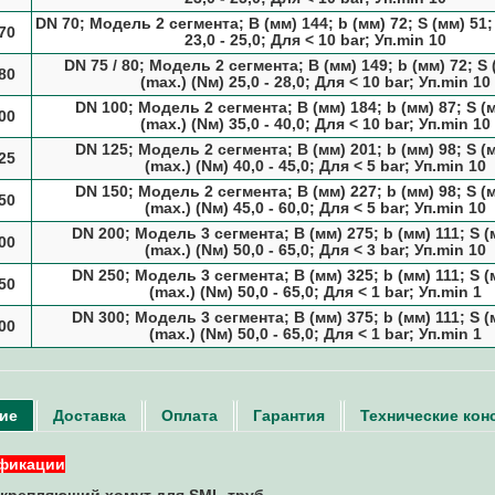
DN 70; Модель 2 сегмента; B (мм) 144; b (мм) 72; S (мм) 51;
70
23,0 - 25,0; Для < 10 bar; Уп.min 10
DN 75 / 80; Модель 2 сегмента; B (мм) 149; b (мм) 72; S 
80
(max.) (Nм) 25,0 - 28,0; Для < 10 bar; Уп.min 10
DN 100; Модель 2 сегмента; B (мм) 184; b (мм) 87; S (м
00
(max.) (Nм) 35,0 - 40,0; Для < 10 bar; Уп.min 10
DN 125; Модель 2 сегмента; B (мм) 201; b (мм) 98; S (м
25
(max.) (Nм) 40,0 - 45,0; Для < 5 bar; Уп.min 10
DN 150; Модель 2 сегмента; B (мм) 227; b (мм) 98; S (м
50
(max.) (Nм) 45,0 - 60,0; Для < 5 bar; Уп.min 10
DN 200; Модель 3 сегмента; B (мм) 275; b (мм) 111; S (
00
(max.) (Nм) 50,0 - 65,0; Для < 3 bar; Уп.min 10
DN 250; Модель 3 сегмента; B (мм) 325; b (мм) 111; S (
50
(max.) (Nм) 50,0 - 65,0; Для < 1 bar; Уп.min 1
DN 300; Модель 3 сегмента; B (мм) 375; b (мм) 111; S (
00
(max.) (Nм) 50,0 - 65,0; Для < 1 bar; Уп.min 1
ие
Доставка
Оплата
Гарантия
Технические кон
фикации
крепляющий хомут для SML-труб