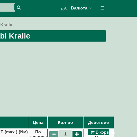
руб.
Валюта
Kralle
i Kralle
Цена
Кол-во
Действие
 T (max.) (Nм)
По
В корзину
запросу