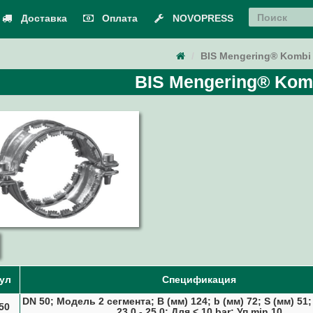
Доставка
Оплата
NOVOPRESS
BIS Mengering® Kombi 
BIS Mengering® Komb
ул
Спецификация
DN 50; Модель 2 сегмента; B (мм) 124; b (мм) 72; S (мм) 51;
50
23,0 - 25,0; Для < 10 bar; Уп.min 10