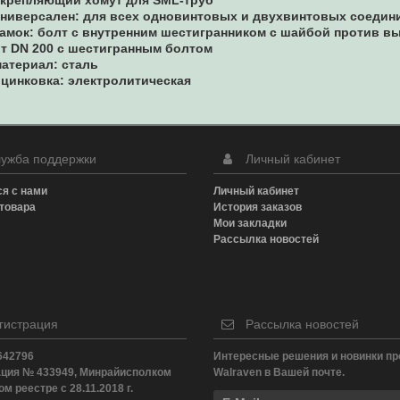
ниверсален: для всех одновинтовых и двухвинтовых соедин
амок: болт с внутренним шестигранником с шайбой против вы
т DN 200 с шестигранным болтом
атериал: сталь
цинковка: электролитическая
ужба поддержки
Личный кабинет
я с нами
Личный кабинет
товара
История заказов
Мои закладки
Рассылка новостей
гистрация
Рассылка новостей
642796
Интересные решения и новинки пр
ация № 433949, Минрайисполком
Walraven в Вашей почте.
м реестре с 28.11.2018 г.