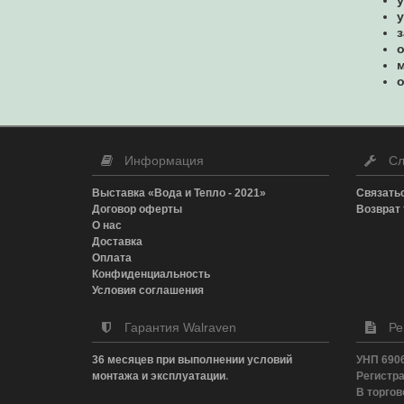
воздуховодов
ПРИНАДЛЕЖНОСТИ
5
у
з
Прочие
3
КОМПЛЕКТЫ ПРЕСС-
ПРЕСС-КЛЕЩИ
45
о
1
ИНСТРУМЕНТОВ
м
ПРЕСС-КОЛЬЦА,
о
НАСАДКИ и
19
АДАПТЕРЫ
ЧЕМОДАНЫ для
ИНСТРУМЕНТОВ
1
Информация
Сл
NOVOPRESS
Выставка «Вода и Тепло - 2021»
Связатьс
Договор оферты
Возврат 
О нас
Доставка
Оплата
Конфиденциальность
Условия соглашения
Гарантия Walraven
Ре
36 месяцев при выполнении условий
УНП 690
монтажа и эксплуатации
.
Регистр
В торгово