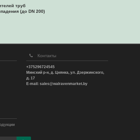
ителей труб
падения (до DN 200)
Контакты
+375296724545
Минский р-н, д. Цнянка, ул. Дзержинского,
д. 17
E-mail: sales@walravenmarket.by
одукции