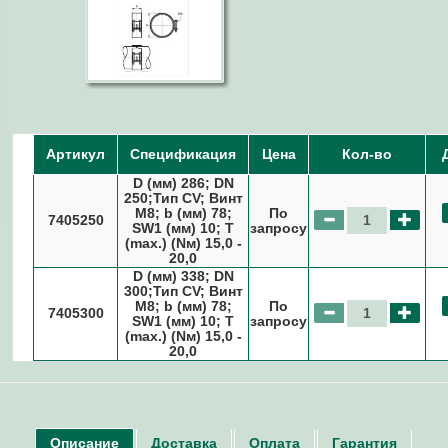
Артикул
Спецификация
Цена
Кол-во
D (мм) 286; DN
250;Тип CV; Винт
M8; b (мм) 78;
По
7405250
SW1 (мм) 10; T
запросу
(max.) (Nм) 15,0 -
20,0
D (мм) 338; DN
300;Тип CV; Винт
M8; b (мм) 78;
По
7405300
SW1 (мм) 10; T
запросу
(max.) (Nм) 15,0 -
20,0
Описание
Доставка
Оплата
Гарантия